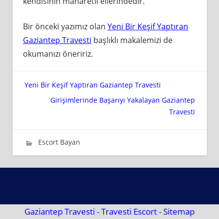
kendisinin maharetli ellerindedir.
Bir önceki yazımız olan
Yeni Bir Keşif Yaptıran
Gaziantep Travesti
başlıklı makalemizi de
okumanızı öneririz.
Yazı
Yeni Bir Keşif Yaptıran Gaziantep Travesti
Girişimlerinde Başarıyı Yakalayan Gaziantep
gezinmesi
Travesti
Haziran 6, 2019
wpadmin_637ca3
Escort Bayan
Gaziantep Travesti
-
Travesti Escort
-
Sitemap