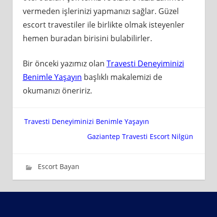
vermeden işlerinizi yapmanızı sağlar. Güzel
escort travestiler ile birlikte olmak isteyenler
hemen buradan birisini bulabilirler.
Bir önceki yazımız olan
Travesti Deneyiminizi
Benimle Yaşayın
başlıklı makalemizi de
okumanızı öneririz.
Yazı
Travesti Deneyiminizi Benimle Yaşayın
Gaziantep Travesti Escort Nilgün
gezinmesi
Mart 28, 2019
wpadmin_637ca3
Escort Bayan