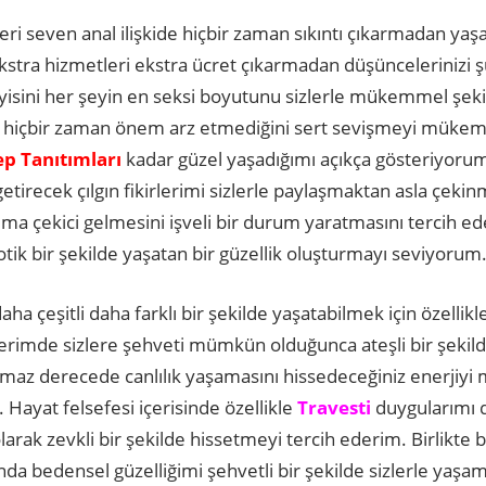
ileri seven anal ilişkide hiçbir zaman sıkıntı çıkarmadan ya
stra hizmetleri ekstra ücret çıkarmadan düşüncelerinizi
yisini her şeyin en seksi boyutunu sizlerle mükemmel şek
sı hiçbir zaman önem arz etmediğini sert sevişmeyi mükemm
ep Tanıtımları
kadar güzel yaşadığımı açıkça gösteriyorum.
getirecek çılgın fikirlerimi sizlerle paylaşmaktan asla çek
ıma çekici gelmesini işveli bir durum yaratmasını tercih e
otik bir şekilde yaşatan bir güzellik oluşturmayı seviyorum
ha çeşitli daha farklı bir şekilde yaşatabilmek için özellik
erimde sizlere şehveti mümkün olduğunca ateşli bir şekil
lmaz derecede canlılık yaşamasını hissedeceğiniz enerjiy
Hayat felsefesi içerisinde özellikle
Travesti
duygularımı 
arak zevkli bir şekilde hissetmeyi tercih ederim. Birlikt
da bedensel güzelliğimi şehvetli bir şekilde sizlerle yaşa