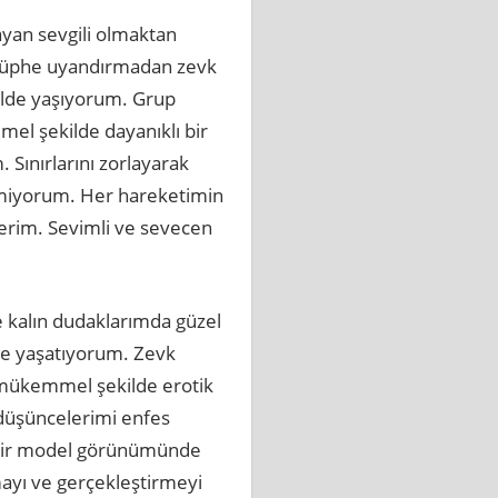
şayan sevgili olmaktan
 şüphe uyandırmadan zevk
ilde yaşıyorum. Grup
el şekilde dayanıklı bir
 Sınırlarını zorlayarak
inmiyorum. Her hareketimin
derim. Sevimli ve sevecen
.
le kalın dudaklarımda güzel
de yaşatıyorum. Zevk
i mükemmel şekilde erotik
düşüncelerimi enfes
e bir model görünümünde
mayı ve gerçekleştirmeyi