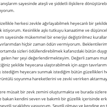
ışlarım sayesinde ateşli ve şiddetli ilişkilere dönüştürebi
şıyorum.
llikle herkesi zevkle ağırlayabilmek heyecanlı bir şekil
ak istiyorum. Kesinlikle aşkı tutkuyu kanaatime ve düşüncel
ım sayesinde mükemmel bir enerjiyi değiştirilmez kurall
tavırlarımdan hiçbir zaman ödün vermiyorum. Beklentileri
i ortamda sizleri ödüllendirebilmek kafanızdaki bütün du
n gelen her şeyi değerlendirmekteyim. Değerli zamanı mut
iğiniz şekilde heyecana ulaştırabilmek için azgın tavırlarımla
istediğim heyecanı sunmak istediğim bütün güzellikleri 
rüntülü soyunma hareketlerini ve zevki verirken aktarma
e müsait bir zevk zemini oluşturmakta ve burada sizlere en 
bakan kendini seven ve bakımlı bir güzellik içerisinde erk
 sevgili sıcaklığını yaşıyorum. Sevgili olmayı ve kendine en t