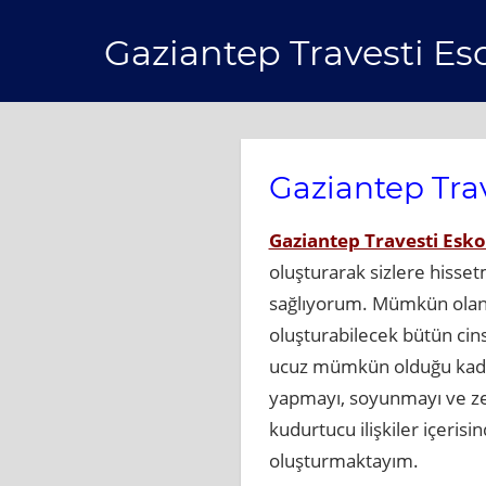
Skip
Gaziantep Travesti Es
to
content
Gaziantep Trav
Gaziantep Travesti Esko
oluşturarak sizlere hisset
sağlıyorum. Mümkün olan b
oluşturabilecek bütün ci
ucuz mümkün olduğu kadar 
yapmayı, soyunmayı ve ze
kudurtucu ilişkiler içeris
oluşturmaktayım.