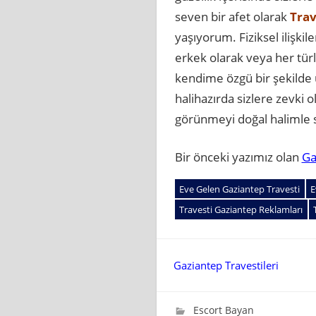
seven bir afet olarak
Trav
yaşıyorum. Fiziksel ilişkil
erkek olarak veya her tür
kendime özgü bir şekilde
halihazırda sizlere zevki 
görünmeyi doğal halimle s
Bir önceki yazımız olan
Ga
Eve Gelen Gaziantep Travesti
E
Travesti Gaziantep Reklamları
Yazı
Gaziantep Travestileri
gezinmesi
Mart 27, 2024
wpadmin_637ca3
Escort Bayan