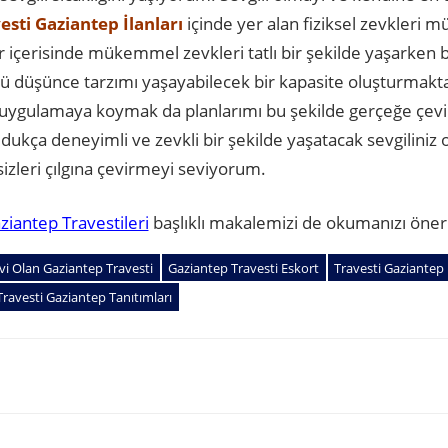
esti Gaziantep İlanları
içinde yer alan fiziksel zevkleri
er içerisinde mükemmel zevkleri tatlı bir şekilde yaşarken b
lü düşünce tarzımı yaşayabilecek bir kapasite oluşturmakt
 uygulamaya koymak da planlarımı bu şekilde gerçeğe çevi
oldukça deneyimli ve zevkli bir şekilde yaşatacak sevgiliniz
izleri çılgına çevirmeyi seviyorum.
ziantep Travestileri
başlıklı makalemizi de okumanızı öneri
vi Olan Gaziantep Travesti
Gaziantep Travesti Eskort
Travesti Gaziantep İ
Travesti Gaziantep Tanıtımları