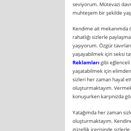
seviyorum. Mütevazi davran
muhteşem bir şekilde ya
Kendime ait mekanımda öze
rahatlığı sizlerle paylaşm
yaşıyorum. Özgür tavırlar
yaşayabilmek için seksi 
Reklamları
gibi eğlencel
yaşatabilmek için elimde
sizleri her zaman hayal ett
oluşturmaktayım. Vermek 
konuşurken karşınızda gö
Yatağımda her zaman sizler
oluşturmaktayım. Kendine 
güzellik içerisinde sizlerle