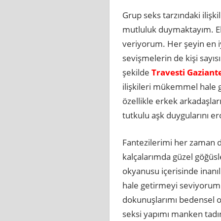
Grup seks tarzındaki ilişk
mutluluk duymaktayım. Ek
veriyorum. Her şeyin en i
sevişmelerin de kişi sayı
şekilde
Travesti Gaziant
ilişkileri mükemmel hale 
özellikle erkek arkadaşlar
tutkulu aşk duygularını er
Fantezilerimi her zaman da
kalçalarımda güzel göğüsl
okyanusu içerisinde inanı
hale getirmeyi seviyorum. 
dokunuşlarımı bedensel ol
seksi yapımı manken tadın