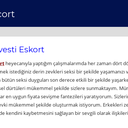
cort
esti Eskort
rt
heyecanıyla yaptığım çalışmalarımda her zaman dört dört
mek istediğiniz derin zevkleri seksi bir şekilde yaşamanızı
ütün seksi duyguları son derece etkili bir şekilde yaşar
nsel dürtüleri mükemmel şekilde sizlere sunmaktayım. M
en uygun fiyata sevişme fantezileri yaratıyorum. Sizleri
vki mükemmel şekilde oluşturmak istiyorum. Erkekleri zev
inde kendini kaybetmesini sağlayan bir sevgili olarak ilişki