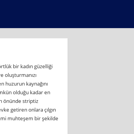
lük bir kadın güzelliği
 ve oluşturmanızı
ken huzurun kaynağını
ümkün olduğu kadar en
n önünde striptiz
ke getiren onlara çılgın
lerimi muhteşem bir şekilde