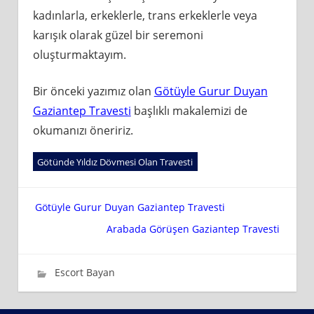
kadınlarla, erkeklerle, trans erkeklerle veya
karışık olarak güzel bir seremoni
oluşturmaktayım.
Bir önceki yazımız olan
Götüyle Gurur Duyan
Gaziantep Travesti
başlıklı makalemizi de
okumanızı öneririz.
Götünde Yıldız Dövmesi Olan Travesti
Yazı
Götüyle Gurur Duyan Gaziantep Travesti
Arabada Görüşen Gaziantep Travesti
gezinmesi
Eylül 30, 2024
wpadmin_637ca3
Escort Bayan