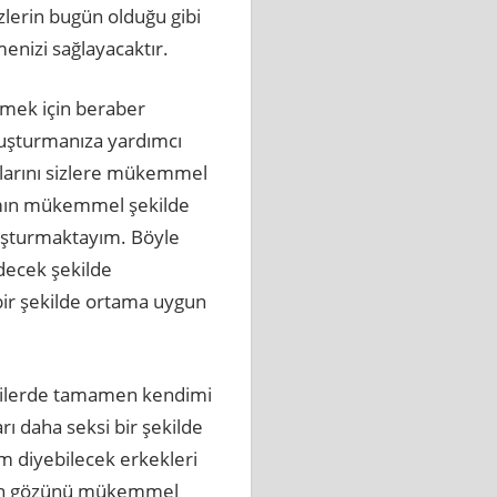
izlerin bugün olduğu gibi
nizi sağlayacaktır.
mek için beraber
luşturmanıza yardımcı
gularını sizlere mükemmel
rımın mükemmel şekilde
luşturmaktayım. Böyle
decek şekilde
bir şekilde ortama uygun
işkilerde tamamen kendimi
 daha seksi bir şekilde
m diyebilecek erkekleri
ğin gözünü mükemmel