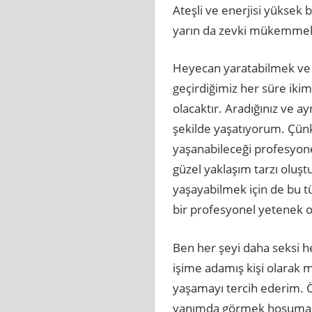
Ateşli ve enerjisi yüksek 
yarın da zevki mükemmel ş
Heyecan yaratabilmek ve
geçirdiğimiz her süre iki
olacaktır. Aradığınız ve a
şekilde yaşatıyorum. Çün
yaşanabileceği profesyone
güzel yaklaşım tarzı oluş
yaşayabilmek için de bu t
bir profesyonel yetenek o
Ben her şeyi daha seksi h
işime adamış kişi olarak
yaşamayı tercih ederim. Ö
yanımda görmek hoşuma g