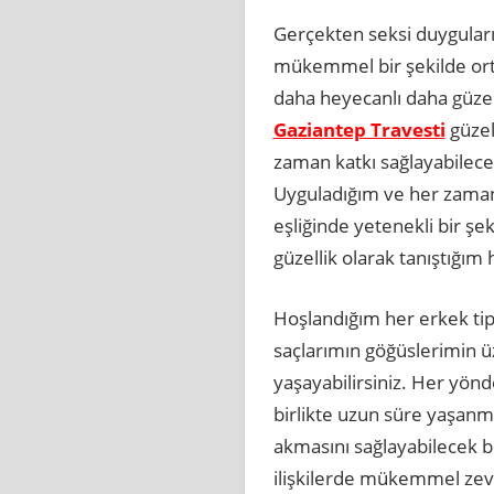
Gerçekten seksi duyguları
mükemmel bir şekilde orta
daha heyecanlı daha güzel
Gaziantep Travesti
güzel
zaman katkı sağlayabilec
Uyguladığım ve her zaman 
eşliğinde yetenekli bir şe
güzellik olarak tanıştığ
Hoşlandığım her erkek tip
saçlarımın göğüslerimin ü
yaşayabilirsiniz. Her yönd
birlikte uzun süre yaşanmas
akmasını sağlayabilecek bi
ilişkilerde mükemmel zevk