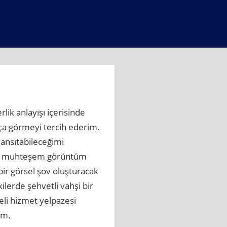
ik anlayışı içerisinde
kça görmeyi tercih ederim.
yansıtabileceğimi
uğum muhteşem görüntüm
bir görsel şov oluşturacak
ilerde şehvetli vahşi bir
eli hizmet yelpazesi
ım.