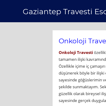
Skip
Gaziantep Travesti Es
to
content
Onkoloji Trave
Onkoloji Travesti
özellik
tamamen ilişki kavramında
Özellikle içime iç çamaşır
düşünerek böyle bir iliş
sayesinde göğüslerimin ve 
şekilde sunmaktayım. Seksi
güzellik olarak bireysel i
sayesinde gerçek duygular