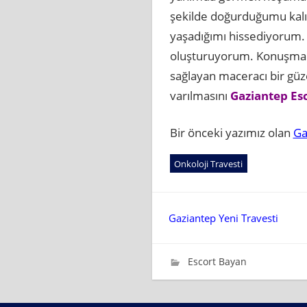
şekilde doğurduğumu kalı
yaşadığımı hissediyorum. Ü
oluşturuyorum. Konuşmala
sağlayan maceracı bir güz
varılmasını
Gaziantep Es
Bir önceki yazımız olan
Ga
Onkoloji Travesti
Yazı
Gaziantep Yeni Travesti
gezinmesi
Mayıs 24, 2024
wpadmin_637ca3
Escort Bayan