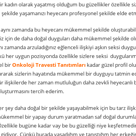
bir kadın olarak yaşatmış olduğum bu güzellikler özellikle s
ekilde yaşamanızı heyecanı profesyonel şekilde elde etme
 aynı zamanda bu heyecanı mükemmel şekilde oluşturabil
miz için de daha doğal duyguları daha mükemmel şekilde o
ynı zamanda arzuladığınız eğlenceli ilişkiyi aşkın seksi duy
kü her uygun pozisyonda özellikle sizlere seksi duygula
l bir
Onkoloji Travesti Tanıtımları
kadar güzel profil o
turarak sizlerin hayatında mükemmel bir duyguyu tatmin e
ür ilişkilerde her zaman mutluluğun daha zevkli heyecanlı 
luşturmasını tercih ederim.
er şey daha doğal bir şekilde yaşayabilmek için bu tarz il
 mükemmel bir yapay durum yaratmadan saf doğal durumları
zellikle bugüne kadar vay be bu güzelliği niye keşfetmedi
idiyor. Çünkü burada yaşadığım ve tanıştığım her erke