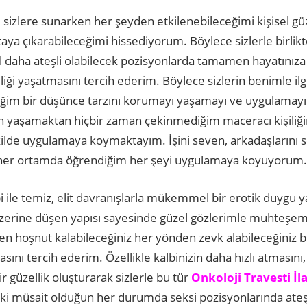
 sizlere sunarken her şeyden etkilenebileceğimi kişisel gü
ya çıkarabileceğimi hissediyorum. Böylece sizlerle birlik
 daha ateşli olabilecek pozisyonlarda tamamen hayatınıza
liği yaşatmasını tercih ederim. Böylece sizlerin benimle ilg
eğim bir düşünce tarzını korumayı yaşamayı ve uygulamay
yaşamaktan hiçbir zaman çekinmediğim maceracı kişiliğim
kilde uygulamaya koymaktayım. İşini seven, arkadaşlarını s
ım her ortamda öğrendiğim her şeyi uygulamaya koyuyorum.
i ile temiz, elit davranışlarla mükemmel bir erotik duygu
zerine düşen yapısı sayesinde güzel gözlerimle muhteşem 
en hoşnut kalabileceğiniz her yönden zevk alabileceğiniz b
ını tercih ederim. Özellikle kalbinizin daha hızlı atmasını, 
r güzellik oluşturarak sizlerle bu tür
Onkoloji Travesti İla
i müsait olduğun her durumda seksi pozisyonlarında ateşl