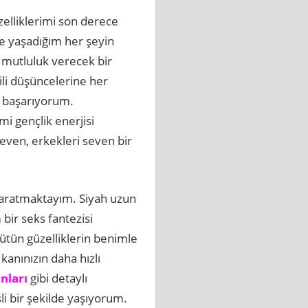
zelliklerimi son derece
te yaşadığım her şeyin
 mutluluk verecek bir
ili düşüncelerine her
ı başarıyorum.
i gençlik enerjisi
even, erkekleri seven bir
 yaratmaktayım. Siyah uzun
bir seks fantezisi
ütün güzelliklerin benimle
kanınızın daha hızlı
nları
gibi detaylı
i bir şekilde yaşıyorum.