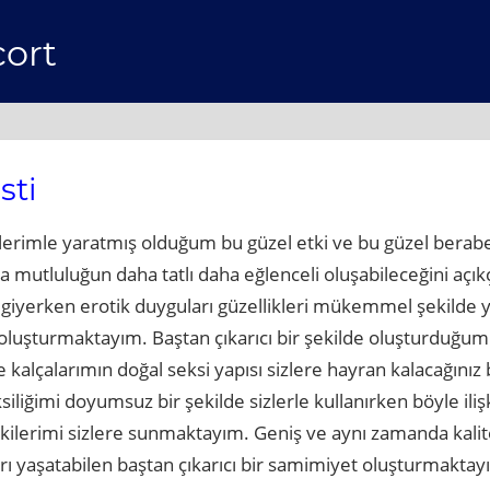
cort
sti
lerimle yaratmış olduğum bu güzel etki ve bu güzel beraberl
 mutluluğun daha tatlı daha eğlenceli oluşabileceğini açı
ı giyerken erotik duyguları güzellikleri mükemmel şekilde 
ki oluşturmaktayım. Baştan çıkarıcı bir şekilde oluşturd
kalçalarımın doğal seksi yapısı sizlere hayran kalacağınız 
liğimi doyumsuz bir şekilde sizlerle kullanırken böyle ilişk
lişkilerimi sizlere sunmaktayım. Geniş ve aynı zamanda kalit
ı yaşatabilen baştan çıkarıcı bir samimiyet oluşturmaktay